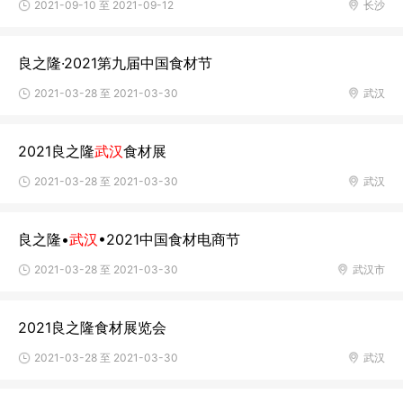
2021-09-10 至 2021-09-12
长沙
良之隆·2021第九届中国食材节
2021-03-28 至 2021-03-30
武汉
2021良之隆
武汉
食材展
2021-03-28 至 2021-03-30
武汉
良之隆•
武汉
•2021中国食材电商节
2021-03-28 至 2021-03-30
武汉市
2021良之隆食材展览会
2021-03-28 至 2021-03-30
武汉