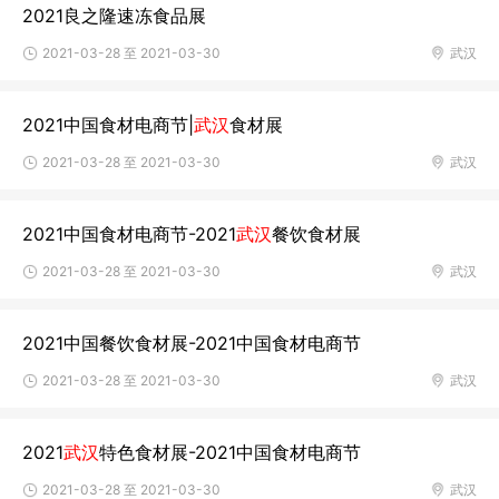
2021良之隆速冻食品展
2021-03-28 至 2021-03-30
武汉
2021中国食材电商节|
武汉
食材展
2021-03-28 至 2021-03-30
武汉
2021中国食材电商节-2021
武汉
餐饮食材展
2021-03-28 至 2021-03-30
武汉
2021中国餐饮食材展-2021中国食材电商节
2021-03-28 至 2021-03-30
武汉
2021
武汉
特色食材展-2021中国食材电商节
2021-03-28 至 2021-03-30
武汉