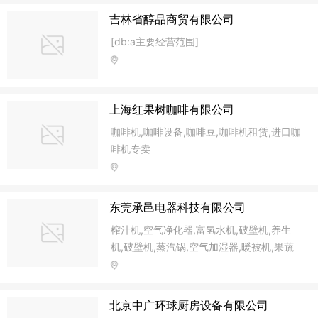
吉林省醇品商贸有限公司
[db:a主要经营范围]
上海红果树咖啡有限公司
咖啡机,咖啡设备,咖啡豆,咖啡机租赁,进口咖
啡机专卖
东莞承邑电器科技有限公司
榨汁机,空气净化器,富氢水机,破壁机,养生
机,破壁机,蒸汽锅,空气加湿器,暖被机,果蔬
机,生物电磁波能量舱,生物电磁波能量瓶,能
量瓶,烤鱼器,咖啡机,胶囊咖啡机,量子鞋,量
子产品,保健产品,美容产
北京中广环球厨房设备有限公司