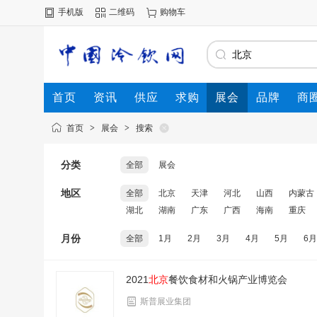
手机版
二维码
购物车
首页
资讯
供应
求购
展会
品牌
商
首页
>
展会
>
搜索
分类
全部
展会
地区
全部
北京
天津
河北
山西
内蒙古
湖北
湖南
广东
广西
海南
重庆
月份
全部
1月
2月
3月
4月
5月
6月
2021
北京
餐饮食材和火锅产业博览会
斯普展业集团