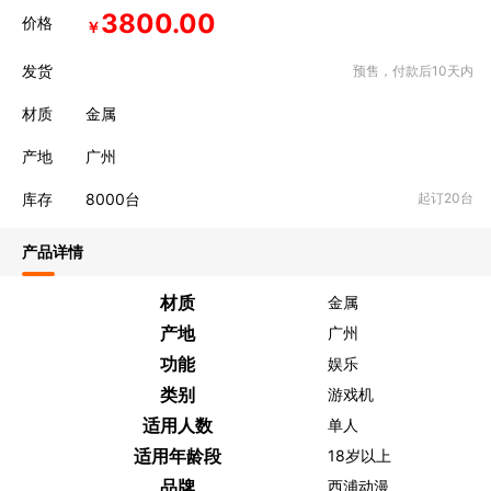
3800.00
价格
￥
发货
预售，付款后10天内
材质
金属
产地
广州
库存
8000
台
起订20台
产品详情
材质
金属
产地
广州
功能
娱乐
类别
游戏机
适用人数
单人
适用年龄段
18岁以上
品牌
西浦动漫