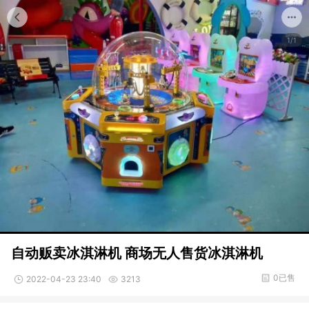
1/1
自动贩卖冰淇淋机 商场无人售货冰淇淋机
0已售
2022-04-23 23:40
3213