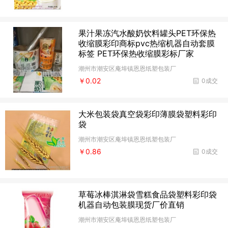
果汁果冻汽水酸奶饮料罐头PET环保热
收缩膜彩印商标pvc热缩机器自动套膜
标签 PET环保热收缩膜彩标厂家
潮州市潮安区庵埠镇恩恩纸塑包装厂
￥0.02
0成交
大米包装袋真空袋彩印薄膜袋塑料彩印
袋
潮州市潮安区庵埠镇恩恩纸塑包装厂
￥0.86
0成交
草莓冰棒淇淋袋雪糕食品袋塑料彩印袋
机器自动包装膜现货厂价直销
潮州市潮安区庵埠镇恩恩纸塑包装厂