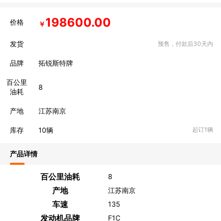
198600.00
价格
￥
发货
预售，付款后30天内
品牌
拓锐斯特牌
百公里
8
油耗
产地
江苏南京
库存
10
辆
起订1辆
产品详情
百公里油耗
8
产地
江苏南京
车速
135
发动机品牌
F1C