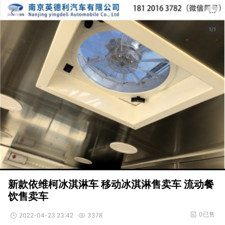
1/1
新款依维柯冰淇淋车 移动冰淇淋售卖车 流动餐
饮售卖车
0已售
2022-04-23 23:42
3378