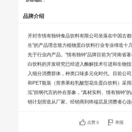
所在地区
：
品牌介绍
开封市情有独钟食品饮料有限公司坐落在中国古都-
生”的产品理念致力植物蛋白饮料行业专业缔造十
先于行业内产品。“情有独钟”品牌目前为“河南省
白饮料的开发研究已经进入酶解技术引进和生物技
入细分消费群体，种类口味多元化时代。目前公司
和PET瓶装（营养果粒乳酸型花生蛋白饮料）采
泓”担纲代言的外在形象，“真材实料、情有独钟”
销计划营造从厂家、经销商到终端店及消费者心连
点赞
举报
0