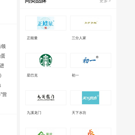
同类品牌
更多
>
正能量
三分人家
远领
物蛋
进
）
星巴克
初一
艳
”营
九溪龙门
天下水坊