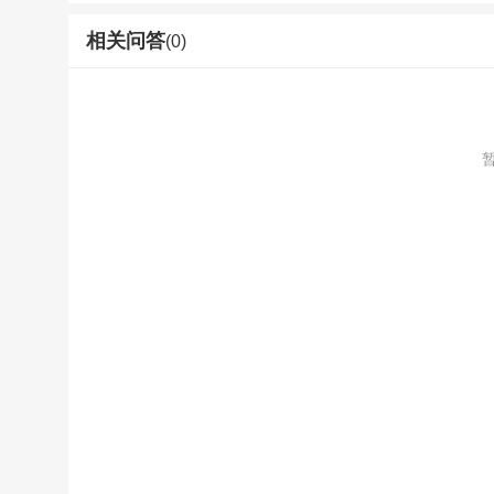
相关问答
(0)