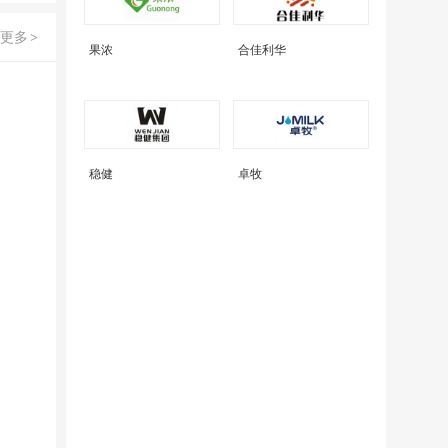
更多
>
果浓
合佳利华
稳健
卓牧