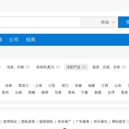
圈
公司
招商
)
包装、印刷
(0)
添加剂,配方
(0)
冷饮产品
(0)
器具、仪器、仪表
(0)
吉林
黑龙江
上海
江苏
浙江
安徽
福建
江西
山东
贵州
云南
西藏
陕西
甘肃
青海
宁夏
新疆
台湾
香港
|
使用协议
|
隐私政策
|
版权隐私
|
排名推广
|
广告服务
|
积分换礼
|
网站留言