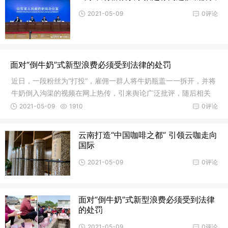
2021-05-09
0评论
面对“倒牛奶”式新型浪费必须受到法律的处罚
近日，一段粉丝为“打投”，雇佣一群人将牛奶瓶盖一一拆开，并将
牛奶倒入沟渠的视频在网上热传，引来舆论广泛批评，随后相关
综艺
2021-05-09
1910
0评论
云南打造“中国咖啡之都” 引领云咖走向
国际
2021-05-09
0评论
面对“倒牛奶”式新型浪费必须受到法律
的处罚
2021-05-09
0评论