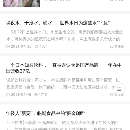
隔夜水、千滚水、硬水……世界水日为这些水“平反”
3月22日是世界水日。水是生命之源，每天我们都要摄入大量的
水，可你真的知道该怎么喝水吗？如今，网上有很多关于饮水的
说法，
2021-04-20
1654
0评论
一个日本知名饮料，一直被误认为是国产品牌，一年在中
国营收27亿
说起饮料行业，不少人，率先想到的是百事和可口两个巨擘，以
及康师傅（台资）旗下的统一，而中国大陆地区的娃哈哈、伊
利、蒙牛、
2021-04-16
1716
0评论
年轻人“新宠”：临期食品中的“掘金B面”
产业作者|王晶晶|一鸣网最近，临期食品大肆闯进了年轻人的生
活。与临期食品相关的话题多次冲上微博热搜，“我爱临期食品”豆