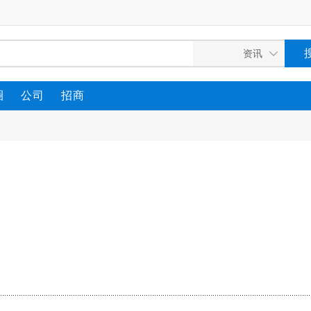
圈
公司
招商