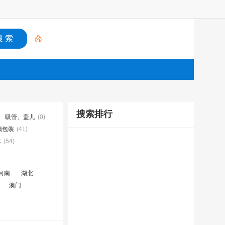
搜索排行
吸管、盖儿
(0)
璃包装
(41)
术
(54)
河南
湖北
澳门