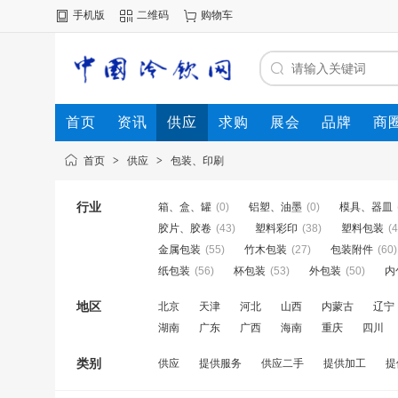
手机版
二维码
购物车
首页
资讯
供应
求购
展会
品牌
商
首页
>
供应
>
包装、印刷
行业
箱、盒、罐
(0)
铝塑、油墨
(0)
模具、器皿
胶片、胶卷
(43)
塑料彩印
(38)
塑料包装
(4
金属包装
(55)
竹木包装
(27)
包装附件
(60)
纸包装
(56)
杯包装
(53)
外包装
(50)
内
地区
北京
天津
河北
山西
内蒙古
辽宁
湖南
广东
广西
海南
重庆
四川
类别
供应
提供服务
供应二手
提供加工
提