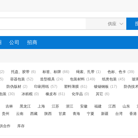
圈
公司
招商
(2)
托盘、胶带
(6)
标签、标牌
(66)
绳索、扎带
(1)
色标、色卡
(39)
5)
容器包装
(52)
造型模具
(24)
包装材料
(149)
纸类包装
(45)
玻
防伪版材
(2)
印刷用纸
(57)
塑料薄膜
(61)
镀锡钢板
(17)
防伪技
包装
(30)
冰糕棍
(0)
橡皮布
(61)
化学品
(0)
其它
(6)
吉林
黑龙江
上海
江苏
浙江
安徽
福建
江西
山东
贵州
云南
西藏
陕西
甘肃
青海
宁夏
新疆
台湾
香港
供合作
库存