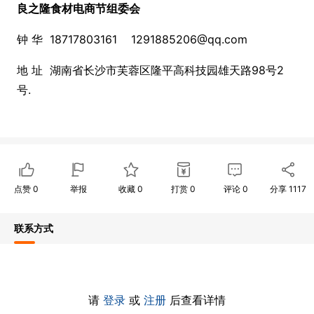
良之隆食材电商节组委会
钟 华 18717803161 1291885206@qq.com
地 址 湖南省长沙市芙蓉区隆平高科技园雄天路98号2
号.
点赞
0
举报
收藏
0
打赏
0
评论
0
分享
1117
联系方式
请
登录
或
注册
后查看详情