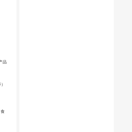
产品
等）
、食