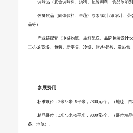
调味品（复合调味料、汤料、配餐调料、⻝品添加剂
佐餐饮品（固体饮料、果蔬汁原浆
/原汁/浓缩汁、
品等）
产业链配套（冷链物流、生鲜配送、品牌包装设计农
工机械
/设备、包装、新零售、冷链、厨具/餐具、发热包
参展费用
标准展位：
3米*3米=9平米，7800元/个。（
精品展位：
3米*3米=9平米，9800元/个。（展
盏、地毯）。