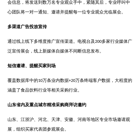
会信息，将发送到数万名专业观众手中，紧随其后，专业呼叫中
心团队将⼀对⼀通知、邀请并提醒每⼀位专业观众光临展会。
多渠道广告投放宣传
通过线上线下多维度推广宣传渠道。电视台及
多家行业媒体
广
200
泛宣传展会，线上新媒体自媒体不间断信息发布。
短信邀请、提醒买家到场
覆盖数据库中的
万条业内数据
万条终端客
户
数据，大程度的
10
+20
涵盖了
食
品饮料行业等相关采购行业。
山东省内及重点城市精准采购商拜访邀约
山东、江浙沪、河北、天津、安徽、河南等地区专业市场邀请观
展，组织买家代表团参观展会。