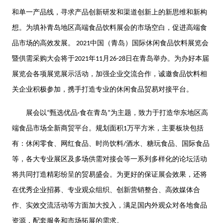
和单一产品线，寻求产品创新研发和渠道创新上的新思维和新构
想。为填补青岛地区高端食品饮料展会的市场空白，促进高端食
品市场的高效发展。
中国（青岛）国际休闲食品饮料展览会
2021
暨供需采购大会将于
年
月
日在青岛举办。为办好本届
2021
11
26-28
展览会各项展览展示活动，加强企业交流合作，诚邀食品饮料相
关企业积极参加，携手打造专业的休闲食品贸易对接平台。
展会以
甄选优品
食在青岛
为主题，致力于打造华东地区高
“
·
”
端食品市场全新商贸平台。规划面积
万平方米，主要板块包括
1
有：休闲零食、网红食品、时尚饮料
酒水、糖玩食品、国际食品
/
等，各大专业展区及多场供需对接会等一系列多样化的论坛活动
将共同打造精彩纷呈的贸易盛会。为更好的保证展会效果，还将
在优秀企业招募、专业观众组织、创新营销整合、高效媒体合
作、实效交流活动等方面加大投入，满足国内外观众对各地食品
资源，配套服务和市场拓展的需求。