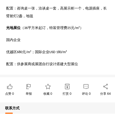
配置：咨询桌一张，洽谈桌一套，高展示柜一个，电源插座，长
臂射灯
2
盏，地毯
光地展位
（
平方米起订，特装管理费
元
）
36
25
/m²
国内企业
优越区
元
；国际企业
680
/m²
USD 180/m²
配置：供参展商或展团自行设计搭建大型展位
点赞
0
举报
收藏
0
打赏
0
评论
0
分享
64
联系方式