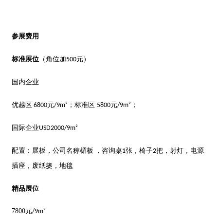
参展费用
标准展位
（角位加
元）
500
国内企业
优越区
元
；标准区
元
；
6800
/9m²
5800
/9m²
国际企业
USD2000/9m²
配置：展板，公司名称楣板
，咨询桌
张，椅子
把，射灯，电源
1
2
插座，废纸篓，地毯
精品展位
7800
元
/9
m²