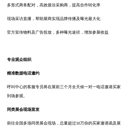
多形式商务配对，
高
效接洽采购商，提
高
合作转化率
现场采访直播，帮助展商实现品牌传播及曝光最
大
化
官
方
宣传物料及
广
告投放，多种曝光途径，增加参展收益
专业观众组织
精准数据电话邀约
呼叫中心的客服专员将在展前三个月全天候⼀对⼀电话邀请买家
到场参观。
同类展会现场宣发
前往全国多场同类展会现场，总量超过
万份的买家邀请函及展
10