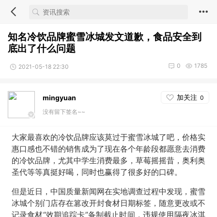
知名冷饮品牌蜜雪冰城发文道歉，食品安全到
底出了什么问题
0
1785
2021-05-18 22:30
加关注
mingyuan
0
没有留下签名~~
大家最喜欢的冷饮品牌应该莫过于蜜雪冰城了吧，价格实
惠口感也不错的销售成为了现在各个年龄段都愿意去消费
的冷饮品牌，尤其中学生消费最多，草莓摇摇昔，奥利奥
圣代等等真挺好喝，同时也赢得了很多好的口碑。
但是近日，中国质量新闻网在实地调查过程中发现，蜜雪
冰城个别门店存在篡改开封食材日期标签，随意更改或不
记录食材“效期追踪卡”备制截止时间，违规使用隔夜冰淇