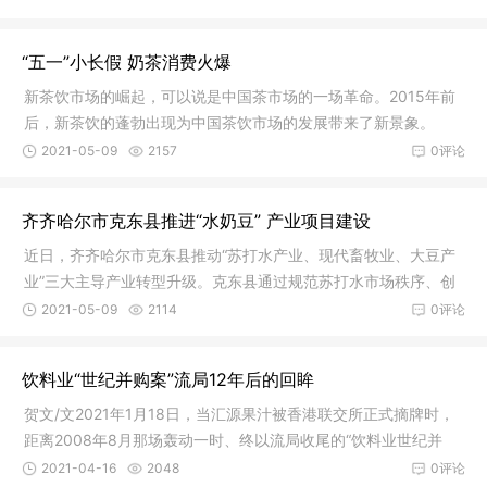
“五一”小长假 奶茶消费火爆
新茶饮市场的崛起，可以说是中国茶市场的一场革命。2015年前
后，新茶饮的蓬勃出现为中国茶饮市场的发展带来了新景象。
2021-05-09
2157
0评论
齐齐哈尔市克东县推进“水奶豆” 产业项目建设
近日，齐齐哈尔市克东县推动“苏打水产业、现代畜牧业、大豆产
业”三大主导产业转型升级。克东县通过规范苏打水市场秩序、创
新研发豆制品提产量等措施引导全县经济发展。
2021-05-09
2114
0评论
饮料业“世纪并购案”流局12年后的回眸
贺文/文2021年1月18日，当汇源果汁被香港联交所正式摘牌时，
距离2008年8月那场轰动一时、终以流局收尾的“饮料业世纪并
购”，已
2021-04-16
2048
0评论